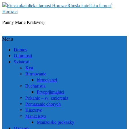
Rímskokatolícka farnosť
Horovce
Panny Márie Kráľovnej
Menu
Domov
O farnosti
Sviatosti
Krst
Birmovanie
birmovanci
Eucharistia
Prvoprijímajúci
Pokánie – sv. zmierenia
Pomazanie chorých
Kňazstvo
Manželstvo
Manželské prekážky
Oznamy