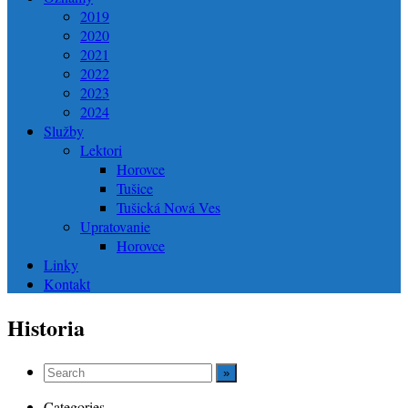
2019
2020
2021
2022
2023
2024
Služby
Lektori
Horovce
Tušice
Tušická Nová Ves
Upratovanie
Horovce
Linky
Kontakt
Historia
Categories