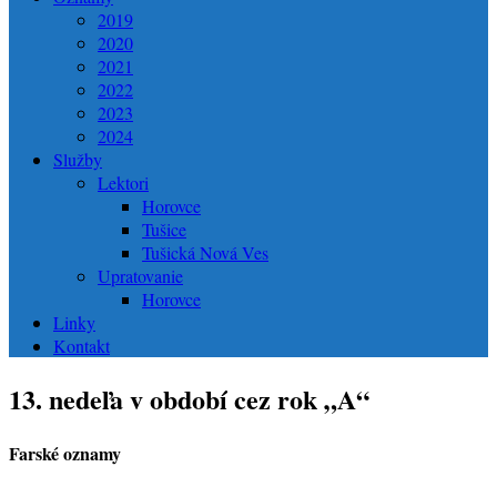
2019
2020
2021
2022
2023
2024
Služby
Lektori
Horovce
Tušice
Tušická Nová Ves
Upratovanie
Horovce
Linky
Kontakt
13. nedeľa v období cez rok „A“
Farské oznamy