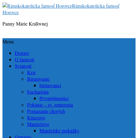
Rímskokatolícka farnosť
Horovce
Panny Márie Kráľovnej
Menu
Domov
O farnosti
Sviatosti
Krst
Birmovanie
birmovanci
Eucharistia
Prvoprijímajúci
Pokánie – sv. zmierenia
Pomazanie chorých
Kňazstvo
Manželstvo
Manželské prekážky
Oznamy