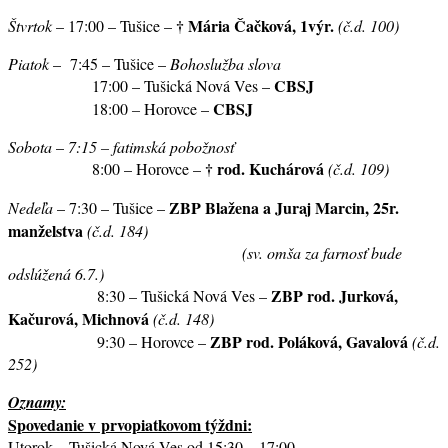
†
Mária Čačková, 1výr.
Štvrtok
– 17:00 – Tušice –
(č.d. 100)
Piatok
– 7:45 – Tušice –
Bohoslužba slova
CBSJ
17:00 – Tušická Nová Ves –
CBSJ
18:00
–
Horovce –
Sobota
–
7:15 – fatimská pobožnosť
† rod. Kuchárová
8:00 – Horovce –
(č.d. 109)
ZBP Blažena a Juraj Marcin,
25r.
Nedeľa
– 7:30 – Tušice –
manželstva
(č.d. 184)
(sv. omša za farnosť bude
odslúžená 6.7.)
ZBP rod. Jurková,
8:30 – Tušická Nová Ves –
Kačurová,
Michnová
(č.d. 148)
ZBP rod. Poláková, Gavalová
9:30 – Horovce –
(č.d.
252)
Oznamy:
Spovedanie v prvopiatkovom týždni:
Utorok – Tušická Nová Ves od 15:30 – 17:00