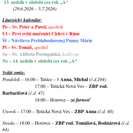
13.
nedeľa v období cez rok „A“
(29.6.2026 – 5.7.2026)
Liturgický kalendár:
Po – Sv. Peter a Pavol,
apoštoli
Ut – Prví svätí mučeníci Cirkvi v Ríme
Št – Návšteva Preblahoslavenej Panny Márie
Pi – Sv. Tomáš,
apoštol
So – Sv. Alžbeta Portugalská,
kráľovná
Ne – 14. nedeľa v období cez rok „A“
Sväté omše:
†
Anna, Michal
Pondelok –
16:00 – Tušice –
(č.d.204)
ZBP rod.
17:00 – Tušická Nová Ves –
Barbaričová
(č.d. 47)
18:00 – Horovce –
za farnosť
ZBP Anna
Utorok –
17:00 – Tušická Nová Ves –
(č.d. 40)
ZBP rod. Tomášová, Bodnárová
Streda –
18:00 – Horovce –
(č.d.
64)