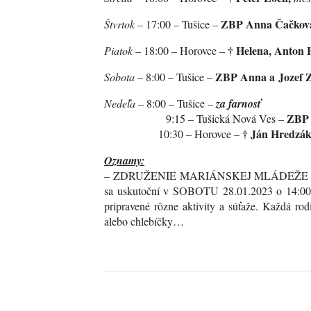
ZBP Anna Čačko
Štvrtok
– 17:00 – Tušice –
†
Helena, Anton 
Piatok
– 18:00 – Horovce –
ZBP Anna a Jozef 
Sobota –
8:00 – Tušice –
Nedeľa
– 8:00 – Tušice –
za farnosť
ZBP 
9:15 – Tušická Nová Ves –
†
Ján Hredzá
10:30 – Horovce –
Oznamy:
– ZDRUŽENIE MARIÁNSKEJ MLÁDEŽE pozýva na
sa uskutoční v SOBOTU 28.01.2023 o 14:00
pripravené rôzne aktivity a súťaže. Každá ro
alebo chlebíčky…