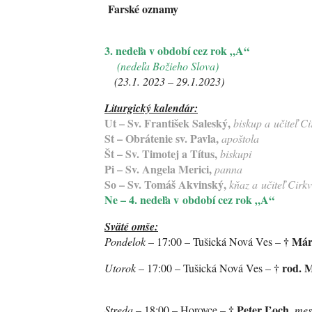
Farské oznamy
3. nedeľa v období cez rok „A“
(nedeľa Božieho Slova)
(23.1. 2023 – 29.1.2023)
Liturgický kalendár:
Ut – Sv. František Saleský,
biskup a učiteľ Ci
St – Obrátenie sv. Pavla,
apoštola
Št – Sv. Timotej a Títus,
biskupi
Pi – Sv. Angela Merici,
panna
So – Sv. Tomáš Akvinský,
kňaz a učiteľ Cirkv
Ne – 4. nedeľa v období cez rok „A“
Sväté omše:
†
Már
Pondelok
– 17:00 – Tušická Nová Ves –
†
rod. M
Utorok –
17:00 – Tušická Nová Ves –
Cmarová, V
†
Peter Ľoch,
Streda
– 18:00 – Horovce –
mes