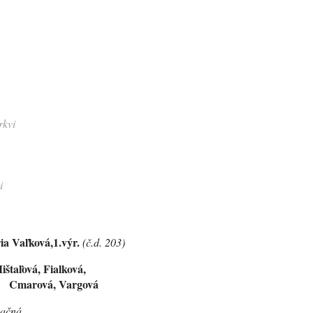
rkvi
i
ia Vaľková,1.výr.
(č.d. 203)
ištaľová, Fialková,
argová
ačná