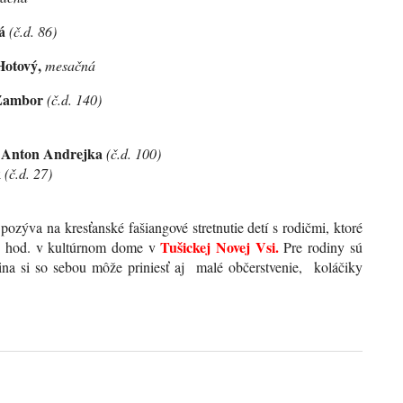
vá
(č.d. 86)
Hotový,
mesačná
Zambor
(č.d. 140)
Anton Andrejka
(č.d. 100)
k
(č.d. 27)
 kresťanské fašiangové stretnutie detí s rodičmi, ktoré
Tušickej Novej Vsi.
 hod. v kultúrnom dome v
Pre rodiny sú
dina si so sebou môže priniesť aj malé občerstvenie, koláčiky