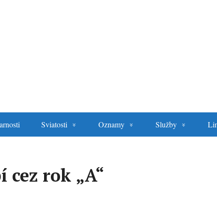
arnosti
Sviatosti
Oznamy
Služby
Li
í cez rok „A“