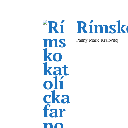
Rímsko
Panny Márie Kráľovnej