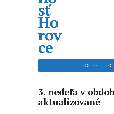
Domov
O f
3. nedeľa v obdob
aktualizované