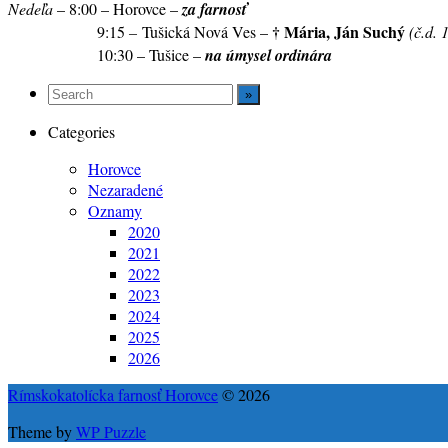
Nedeľa
– 8:00 – Horovce –
za farnosť
†
Mária, Ján Suchý
9:15
–
Tušická Nová Ves –
(č.d. 
10:30 – Tušice –
na úmysel ordinára
Categories
Horovce
Nezaradené
Oznamy
2020
2021
2022
2023
2024
2025
2026
Rímskokatolícka farnosť Horovce
© 2026
Theme by
WP Puzzle