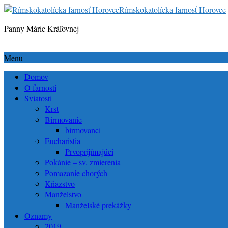
Rímskokatolícka farnosť Horovce
Panny Márie Kráľovnej
Menu
Domov
O farnosti
Sviatosti
Krst
Birmovanie
birmovanci
Eucharistia
Prvoprijímajúci
Pokánie – sv. zmierenia
Pomazanie chorých
Kňazstvo
Manželstvo
Manželské prekážky
Oznamy
2019