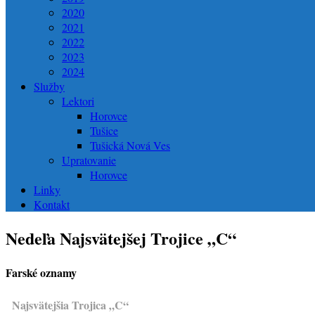
2020
2021
2022
2023
2024
Služby
Lektori
Horovce
Tušice
Tušická Nová Ves
Upratovanie
Horovce
Linky
Kontakt
Nedeľa Najsvätejšej Trojice „C“
Farské oznamy
Najsvätejšia Trojica „C“