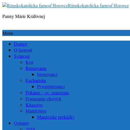
Rímskokatolícka farnosť Horovce
Panny Márie Kráľovnej
Menu
Domov
O farnosti
Sviatosti
Krst
Birmovanie
birmovanci
Eucharistia
Prvoprijímajúci
Pokánie – sv. zmierenia
Pomazanie chorých
Kňazstvo
Manželstvo
Manželské prekážky
Oznamy
2019