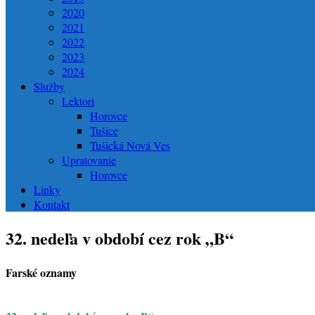
2020
2021
2022
2023
2024
Služby
Lektori
Horovce
Tušice
Tušická Nová Ves
Upratovanie
Horovce
Linky
Kontakt
32. nedeľa v období cez rok „B“
Farské oznamy