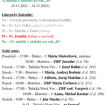
32.
nedeľa v období cez rok „B“
(8.11.2021 – 14.11.2021)
Liturgický kalendár:
Ut – Výročie posviacky Lateránskej baziliky
St – Sv. Lev Veľký,
pápež a učiteľ Cirkvi
Št – Sv. Martin z Tours,
biskup
Pi – Sv. Jozafát,
biskup a mučeník
Ne – 33. nedeľa v období cez rok „B“
Sväté omše:
†
Mária Matovičová,
Pondelok –
17:00 – Tušice –
zádušná
ZBP Jaroslav
18:00 – Horovce –
(č.d. 58)
†
Jozef Bálint
Utorok –
17:00 – Tušická Nová Ves –
(č.d. 193)
†
Mária, Andrej Bodnár
Streda
– 7:30 – Horovce –
(č.d. 205)
†
Alžbeta, Juraj Makšim
Štvrtok
– 17:00 – Tušice –
(č.d. 224)
ZBP Mária Ľochová
Piatok
– 18:00
–
Horovce –
(č.d. 211)
ZBP rod. Vargová
Sobota –
17:00 – Tušická Nová Ves –
(č.d. 19)
†
Anna, Michal Kuchár
18:00 – Horovce –
(č.d. 109)
†
Ján Macko
Nedeľa
– 8:00 – Tušice –
(č.d. 92)
za farnosť
9:15 – Tušická Nová Ves –