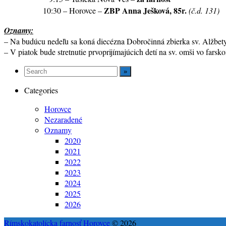
ZBP Anna Ješková, 85r.
10:30 – Horovce –
(č.d. 131)
Oznamy:
– Na budúcu nedeľu sa koná diecézna Dobročinná zbierka sv. Alžbety
– V piatok bude stretnutie prvoprijímajúcich detí na sv. omši vo fars
Categories
Horovce
Nezaradené
Oznamy
2020
2021
2022
2023
2024
2025
2026
Rímskokatolícka farnosť Horovce
© 2026