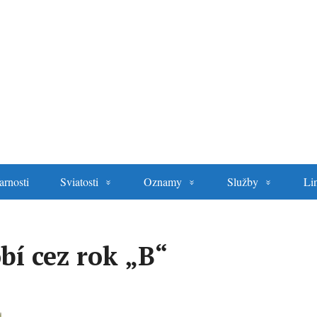
arnosti
Sviatosti
Oznamy
Služby
Li
bí cez rok „B“