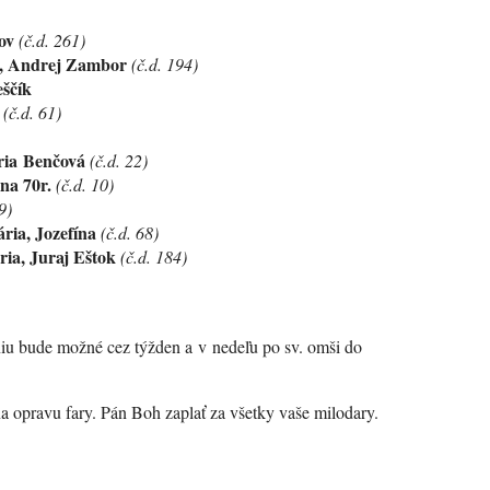
jov
(č.d. 261)
, Andrej Zambor
(č.d. 194)
ščík
l
(č.d. 61)
ria
Benčová
(č.d. 22)
na 70r.
(č.d. 10)
9)
ria, Jozefína
(č.d. 68)
ia, Juraj Eštok
(č.d. 184)
maniu bude možné cez týžden a v nedeľu po sv. omši do
a opravu fary. Pán Boh zaplať za všetky vaše milodary.