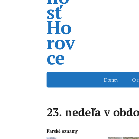
Domov
O f
23. nedeľa v obdo
Farské oznamy