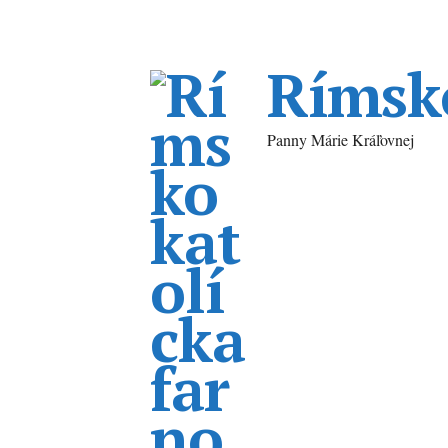
Rímsko
Panny Márie Kráľovnej