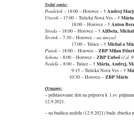
Sväté omše:
†
Andrej Mar
Pondelok –
18:00 – Horovce –
†
Mária
Utorok –
17:00 – Tušická Nová Ves –
†
Anton Bere
18:00 – Horovce –
†
Alžbeta, Micha
Streda
– 18:00 – Horovce –
Štvrtok
– 7:30 – Horovce –
na úmysel
† Michal a Má
17:00 – Tušice –
ZBP Milan Džuri
Piatok
– 18:00
–
Horovce –
ZBP Ľuboš
Sobota –
8:00 – Horovce –
(č.d. 9
†
Mária, Andrej, Má
Nedeľa
– 8:00 – Tušice –
†
Már
9:15 – Tušická Nová Ves –
ZBP Márie
10:30 – Horovce –
Oznamy:
– prihlasovanie deti na prípravu k 1.sv. prijí
12.9.2021.
– na budúcu nedeľu (12.9.2021) bude zbierka n