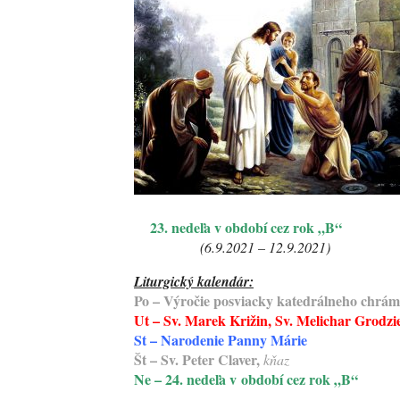
23. nedeľa v období cez rok „B“
(6.9.2021 – 12.9.2021)
Liturgický kalendár:
Po – Výročie posviacky katedrálneho chrámu
Ut –
Sv. Marek Križin, Sv. Melichar Grodzie
St –
Narodenie Panny Márie
Št – Sv. Peter Claver,
kňaz
Ne – 24. nedeľa v období cez rok „B“