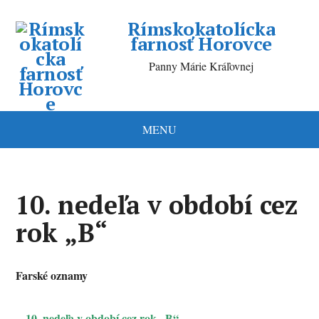
Rímskokatolícka
farnosť Horovce
Panny Márie Kráľovnej
MENU
10. nedeľa v období cez
rok „B“
Farské oznamy
10. nedeľa v období cez rok „B“