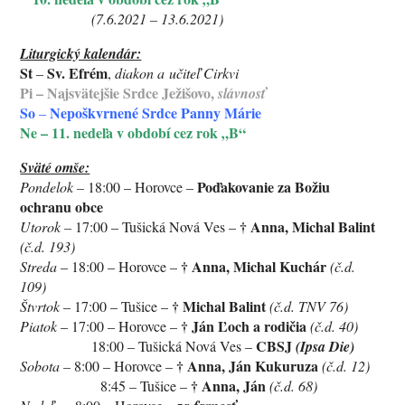
(7.6.2021 – 13.6.2021)
Liturgický kalendár:
St
Sv. Efrém
–
,
diakon a učiteľ Cirkvi
Pi – Najsvätejšie Srdce Ježišovo,
slávnosť
So
Nepoškvrnené Srdce Panny Márie
–
Ne – 11. nedeľa v období cez rok „B“
Sväté omše:
Poďakovanie za Božiu
Pondelok –
18:00 – Horovce –
ochranu obce
†
Anna,
Michal Balint
Utorok –
17:00 – Tušická Nová Ves –
(č.d. 193)
†
Anna, Michal Kuchár
Streda
– 18:00 – Horovce –
(č.d.
109)
†
Michal Balint
Štvrtok
– 17:00 – Tušice –
(č.d. TNV 76)
†
Ján Ľoch a rodičia
Piatok
– 17:00 – Horovce –
(č.d. 40)
CBSJ
18:00 – Tušická Nová Ves –
(Ipsa Die)
†
Anna, Ján Kukuruza
Sobota –
8:00 – Horovce –
(č.d. 12)
†
Anna, Ján
8:45 – Tušice –
(č.d. 68)