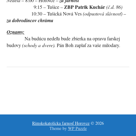
Nedeľa
– 8:00 – Horovce –
za farnosť
ZBP Patrik Kuchár
9:15 – Tušice –
(č.d. 86)
10:30 – Tušická Nová Ves
(odpustová slávnosť)
–
za dobrodincov chrámu
Oznamy:
Na budúcu nedeľu bude zbierka na opravu farskej
budovy
(schody a dvere).
Pán Boh zaplať za vaše milodary.
Rímskokatolícka farnosť Horovce
© 2026
Theme by
WP Puzzle