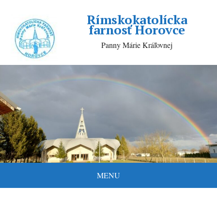
Rímskokatolícka
farnosť Horovce
Panny Márie Kráľovnej
MENU