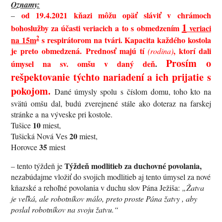
Oznamy:
od 19.4.2021 k
ňazi môžu opäť sláviť v chrámoch
–
1
bohoslužby za účasti veriacich a to s obmedzením
veriaci
2
na 15m
s respirátorom na tvári.
Kapacita každého kostola
je preto obmedzená.
Prednosť majú tí
, ktorí dali
(rodina)
Prosím o
úmysel na sv. omšu v daný deň
.
rešpektovanie týchto nariadení a ich prijatie s
pokojom.
Dané úmysly spolu s číslom domu, toho kto na
svätú omšu dal, budú zverejnené stále ako doteraz na farskej
stránke a na výveske pri kostole.
10
Tušice
miest,
20
Tušická Nová Ves
miest,
35
Horovce
miest
Týždeň modlitieb za duchovné povolania,
– tento týždeň je
nezabúdajme vložiť do svojich modlitieb aj tento úmysel za nové
kňazské a rehoľné povolania v duchu slov Pána Ježiša:
„Žatva
je veľká, ale robotníkov málo, preto proste Pána žatvy , aby
poslal robotníkov na svoju žatvu.“