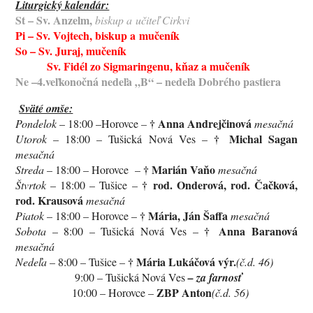
Liturgický kalendár:
St – Sv. Anzelm,
biskup a učiteľ Cirkvi
Pi – Sv. Vojtech, biskup a mučeník
So – Sv. Juraj, mučeník
Sv. Fidél zo Sigmaringenu, kňaz a mučeník
Ne –4.veľkonočná nedeľa „B“ – nedeľa Dobrého pastiera
Sväté omše:
†
Anna Andrejčinová
Pondelok
– 18:00 –Horovce
–
mesačná
†
Michal Sagan
Utorok
– 18:00 – Tušická Nová Ves –
mesačná
†
Marián Vaňo
Streda
– 18:00 – Horovce –
mesačná
†
rod. Onderová, rod. Čačková,
Štvrtok
– 18:00 – Tušice –
rod. Krausová
mesačná
†
Mária, Ján Šaffa
Piatok
– 18:00 – Horovce –
mesačná
†
Anna Baranová
Sobota
– 8:00 – Tušická Nová Ves –
mesačná
†
Mária Lukáčová výr.
Nedeľa
– 8:00 – Tušice –
(č.d. 46)
9:00 – Tušická Nová Ves
– za farnosť
ZBP Anton
10:00 – Horovce –
(č.d. 56)