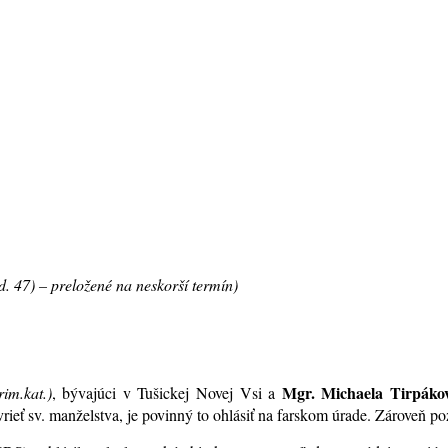
.d. 47) – preložené na neskorší termín)
Mgr. Michaela Tirpáko
rim.kat.)
, bývajúci v Tušickej Novej Vsi a
rieť sv. manželstva, je povinný to ohlásiť na farskom úrade. Zároveň 