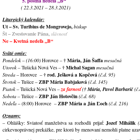
5.
pôstna nedeľa „B“
( 22.3.2021 – 28.3.2021)
Liturgický kalendár:
Ut – Sv. Turibius de Mongrovejo,
biskup
Št – Zvestovanie Pána,
slávnosť
Ne – Kvetná nedeľa „B“
Sväté omše:
†
Mária, Ján Šaffa
Pondelok – (16:00)
Horovce
–
mesačná
†
Michal Sagan
Utorok –
Tušická Nová Ves –
mesačná
†
rod. Ješková a Kopčová
Streda
– Horovce –
(č.d. 95)
ZBP Mária Babjaková
Štvrtok
– Tušice –
(č.d. 145)
Piatok
– Tušická Nová Ves
–
za farnosť
(
†
Mária, Pavol Barbarič
(č
ZBP Ján Hotovčin
Sobota –
Tušice
–
(č.d. 68)
ZBP Mária a Ján Ľoch
Nedeľa
– (8:00) Horovce –
(č.d. 216)
Oznamy:
Jozef Mihálik
– Ohlášky: Sviatosť manželstva sa rozhodli prijať:
(
cirkevnoprávnej prekážke, pre ktorú by menovaní nemohli platne uzav