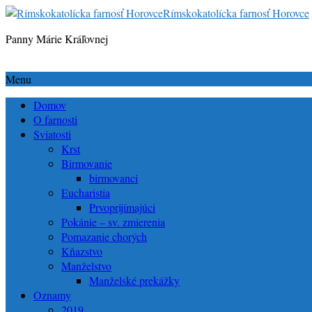
Rímskokatolícka farnosť Horovce
Panny Márie Kráľovnej
Menu
Domov
O farnosti
Sviatosti
Krst
Birmovanie
birmovanci
Eucharistia
Prvoprijímajúci
Pokánie – sv. zmierenia
Pomazanie chorých
Kňazstvo
Manželstvo
Manželské prekážky
Oznamy
2019