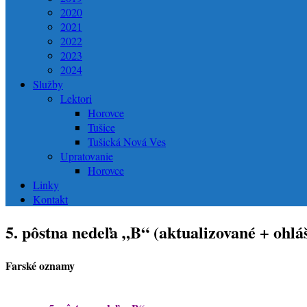
2020
2021
2022
2023
2024
Služby
Lektori
Horovce
Tušice
Tušická Nová Ves
Upratovanie
Horovce
Linky
Kontakt
5. pôstna nedeľa „B“ (aktualizované + ohlá
Farské oznamy