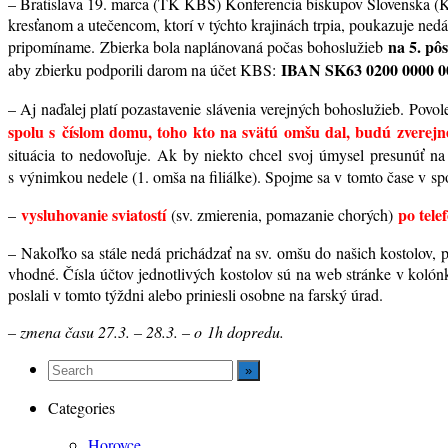
– Bratislava 19. marca (TK KBS) Konferencia biskupov Slovenska (K
kresťanom a utečencom, ktorí v týchto krajinách trpia, poukazuje nedá
na 5. pô
pripomíname.
Zbierka bola naplánovaná počas bohoslužieb
IBAN SK63 0200 0000 0
aby zbierku podporili darom na účet KBS:
– Aj naďalej platí pozastavenie slávenia verejných bohoslužieb. Povol
spolu s číslom domu, toho kto na svätú omšu dal, budú zverejnen
situácia to nedovoľuje. Ak by niekto chcel svoj úmysel presunúť na
s výnimkou nedele (1. omša na filiálke). Spojme sa v tomto čase v sp
vysluhovanie sviatostí
po tel
–
(sv. zmierenia, pomazanie chorých)
– Nakoľko sa stále nedá prichádzať na sv. omšu do našich kostolov, p
vhodné. Čísla účtov jednotlivých kostolov sú na web stránke v kolónk
poslali v tomto týždni alebo priniesli osobne na farský úrad.
– zmena času 27.3. – 28.3. – o 1h dopredu.
Categories
Horovce