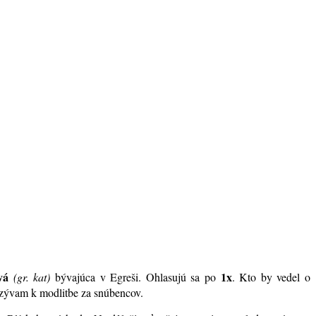
vá
1x
(gr. kat)
bývajúca v Egreši. Ohlasujú sa po
. Kto by vedel o
pozývam k modlitbe za snúbencov.