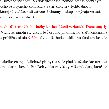
e Blízkeho východu. Na dôležitosť našej pomoci prenasledovaným
ceho ozbrojeného konfliktu v Sýrii, ktoré si v týchto dňoch
ktorej sú v súčasnosti zatvorené chrámy, biskupi pozývajú veriacich,
žšie informácie o zbierke.
moch súkromné bohoslužby len bez účasti veriacich.
Dané úmysly
Viem, že mnohí ste chceli byť osobne prítomní, no žiaľ momentálna
9:30h
je približne okolo
. Sv. omše budem slúžiť vo farskom kostole
akoľko energie (zálohové platby) sa stále platia), už ako kto uzná za
 milodar na kostol. Pán Boh zaplať za všetky vaše milodary, ktoré ste