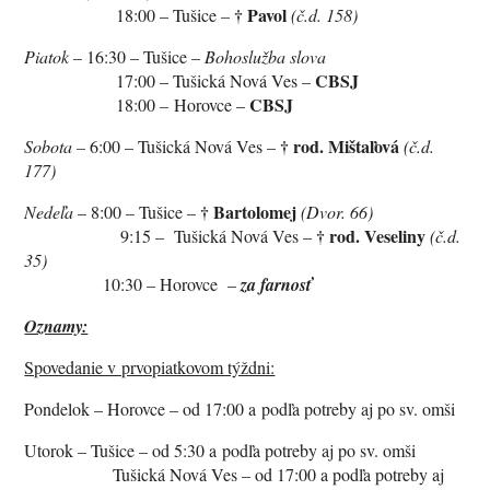
†
Pavol
18:00 – Tušice
–
(č.d. 158)
Piatok
– 16:30 – Tušice –
Bohoslužba slova
CBSJ
17:00 – Tušická Nová Ves –
CBSJ
18:00
–
Horovce –
†
rod. Mištaľová
Sobota –
6:00 – Tušická Nová Ves –
(č.d.
177)
†
Bartolomej
Nedeľa
– 8:00 – Tušice –
(Dvor. 66)
†
rod. Veseliny
9:15 –
Tušická Nová Ves –
(č.d.
35)
10:30 – Horovce –
za farnosť
Oznamy:
Spovedanie v prvopiatkovom týždni:
Pondelok – Horovce – od 17:00 a podľa potreby aj po sv. omši
Utorok – Tušice – od 5:30 a podľa potreby aj po sv. omši
Tušická Nová Ves – od 17:00 a podľa potreby aj