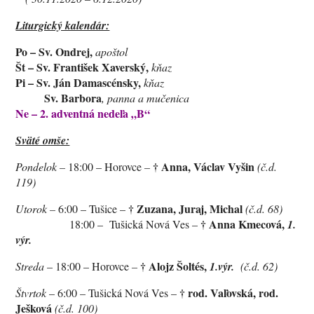
Liturgický kalendár:
Po – Sv. Ondrej,
apoštol
Št – Sv. František Xaverský,
kňaz
Pi – Sv. Ján Damascénsky,
kňaz
Sv. Barbora
, panna a mučenica
Ne – 2. adventná nedeľa „B“
Sväté omše:
†
Anna, Václav Vyšin
Pondelok –
18:00 – Horovce
–
(č.d.
119)
†
Zuzana, Juraj, Michal
Utorok –
6:00 – Tušice –
(č.d. 68)
†
Anna Kmecová,
18:00 –
Tušická Nová Ves –
1.
výr.
†
Alojz Šoltés,
Streda
– 18:00 – Horovce
–
1.výr.
(č.d. 62)
†
rod. Vaľovská, rod.
Štvrtok
– 6:00 – Tušická Nová Ves –
Ješková
(č.d. 100)