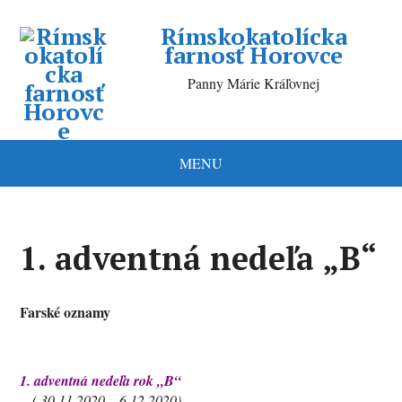
Rímskokatolícka
farnosť Horovce
Panny Márie Kráľovnej
MENU
1. adventná nedeľa „B“
Farské oznamy
1.
adventná nedeľa rok „B“
( 30.11.2020 – 6.12.2020)