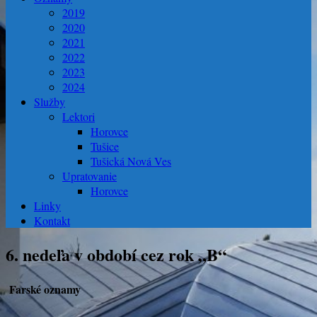
2019
2020
2021
2022
2023
2024
Služby
Lektori
Horovce
Tušice
Tušická Nová Ves
Upratovanie
Horovce
Linky
Kontakt
6. nedeľa v období cez rok „B“
Farské oznamy