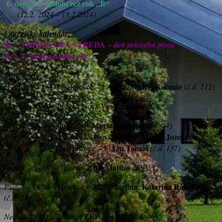
6.
nedeľa v období cez rok „B“
(12.2. 2024 – 18.2.2024)
Liturgický kalendár:
St
POPOLCOVÁ STREDA –
–
deň prísneho pôstu
Ne – 1. pôstna nedeľa „B“
Sväté omše:
†
Anna, Michal Kačmár
Pondelok
– 18:00 – Horovce –
(č.d. 212)
Utorok –
7:30 – Tušická Nová Ves –
za farnosť
†
Mária a Michal
Streda
– 16:00 – Tušice –
(č.d. 24)
†
Mária, Jozef
17:00 – Tušická Nová Ves –
(č.d. 138)
†
Ján Tomáš
18:00 – Horovce –
(č.d. 137)
ZBP Mattiás
Štvrtok
– 17:00 – Tušice –
(TNV 12)
ZBP Martina, Katarína Bálintová
Piatok
– 18:00 – Horovce –
(č.d. 214)
ZBP Ján 75r.
Nedeľa
– 8:00 – Tušice –
(č.d. 46)