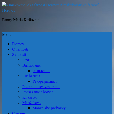
Rímskokatolícka farnosť
Horovce
Panny Márie Kráľovnej
Menu
Domov
O farnosti
Sviatosti
Krst
Birmovanie
birmovanci
Eucharistia
Prvoprijímajúci
Pokánie – sv. zmierenia
Pomazanie chorých
Kňazstvo
Manželstvo
Manželské prekážky
Oznamy