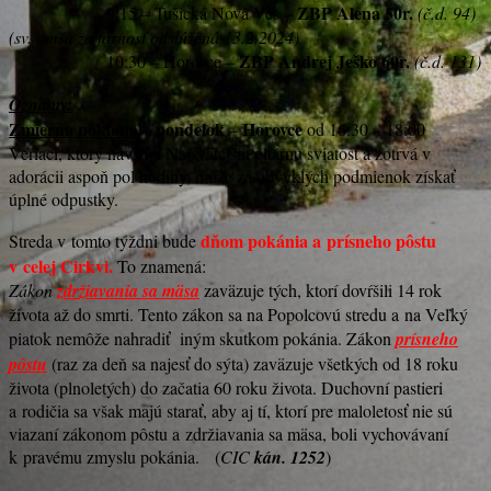
ZBP Alena 50r.
9:15 – Tušická Nová Ves –
(č.d. 94)
(sv. omša za farnosť odslúžená 13.2.2024)
ZBP Andrej Ješko 60r.
10:30 – Horovce –
(č.d. 131)
Oznamy:
Zmierna poklona
pondelok
Horovce
–
–
od 16:30 – 18:00
Veriaci, ktorý navštívi Najsvätejšiu oltárnu sviatosť a zotrvá v
adorácii aspoň pol hodiny, môže za obvyklých podmienok získať
úplné odpustky.
dňom pokánia a prísneho pôstu
Streda v tomto týždni bude
v celej Cirkvi.
To znamená:
Zákon
zdržiavania sa mäsa
zaväzuje tých, ktorí dovŕšili 14 rok
života až do smrti. Tento zákon sa na Popolcovú stredu a na Veľký
piatok nemôže nahradiť iným skutkom pokánia. Zákon
prísneho
pôstu
(raz za deň sa najesť do sýta) zaväzuje všetkých od 18 roku
života (plnoletých) do začatia 60 roku života. Duchovní pastieri
a rodičia sa však majú starať, aby aj tí, ktorí pre maloletosť nie sú
viazaní zákonom pôstu a zdržiavania sa mäsa, boli vychovávaní
k pravému zmyslu pokánia. (
CIC
kán. 1252
)