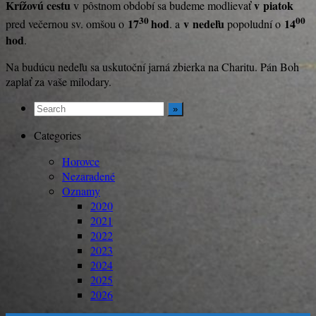
Krížovú cestu
v piatok
v pôstnom období sa budeme modlievať
30
00
17
hod
v
nedeľu
14
pred večernou sv. omšou o
. a
popoludní o
hod
.
Na budúcu nedeľu sa uskutoční jarná zbierka na Charitu. Pán Boh
zaplať za vaše milodary.
Categories
Horovce
Nezaradené
Oznamy
2020
2021
2022
2023
2024
2025
2026